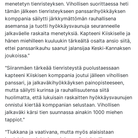
menetetyn tienristeyksen. Vihollisen suorittaessa heti
tämän jälkeen tienristeykseen panssarihyökkäyksen
komppania säilytti järkkymättömän rauhallisena
asemansa ja tuotti hyökkäysvaunuja seuranneelle
jalkaväelle raskaita menetyksiä. Kapteeni Kiiskiselle ja
hänen miehilleen kuuluukin tärkeältä osalta ansio siitä,
ettei panssarikauhu saanut jalansijaa Keski-Kannaksen
joukoissa."
"Siiranmäen tärkeää tienristeystä puolustaessaan
kapteeni Kiiskisen komppania joutui jälleen vihollisen
panssari, ja jalkaväkihyökkäyksen painopisteeseen,
mutta säilytti kurinsa ja rauhallisuutensa siitä
huolimatta, että lukuisain raskaitten hyökkäysvaunujen
onnistui kiertää komppanian selustaan. Vihollisen
jalkaväki kärsi tien suunnassa ainakin 1000 miehen
tappiot."
"Tiukkana ja vaativana, mutta myös alaisistaan