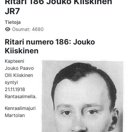
Ritari 186 Jouko Kiiskinen
JR7
Tietoja
Osumat: 4680
Ritari numero 186: Jouko
Kiiskinen
Kapteeni
Jouko Paavo
Olli Kiiskinen
syntyi
21.11.1918
Rantasalmella.
Kenraalimajuri
Martolan