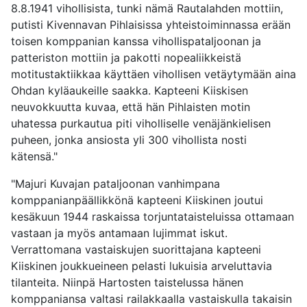
8.8.1941 vihollisista, tunki nämä Rautalahden mottiin,
putisti Kivennavan Pihlaisissa yhteistoiminnassa erään
toisen komppanian kanssa vihollispataljoonan ja
patteriston mottiin ja pakotti nopealiikkeistä
motitustaktiikkaa käyttäen vihollisen vetäytymään aina
Ohdan kyläaukeille saakka. Kapteeni Kiiskisen
neuvokkuutta kuvaa, että hän Pihlaisten motin
uhatessa purkautua piti viholliselle venäjänkielisen
puheen, jonka ansiosta yli 300 vihollista nosti
kätensä."
"Majuri Kuvajan pataljoonan vanhimpana
komppanianpäällikkönä kapteeni Kiiskinen joutui
kesäkuun 1944 raskaissa torjuntataisteluissa ottamaan
vastaan ja myös antamaan lujimmat iskut.
Verrattomana vastaiskujen suorittajana kapteeni
Kiiskinen joukkueineen pelasti lukuisia arveluttavia
tilanteita. Niinpä Hartosten taistelussa hänen
komppaniansa valtasi railakkaalla vastaiskulla takaisin