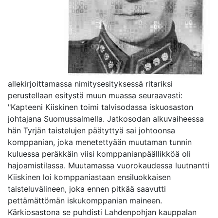
allekirjoittamassa nimitysesityksessä ritariksi
perustellaan esitystä muun muassa seuraavasti:
"Kapteeni Kiiskinen toimi talvisodassa iskuosaston
johtajana Suomussalmella. Jatkosodan alkuvaiheessa
hän Tyrjän taistelujen päätyttyä sai johtoonsa
komppanian, joka menetettyään muutaman tunnin
kuluessa peräkkäin viisi komppanianpäällikköä oli
hajoamistilassa. Muutamassa vuorokaudessa luutnantti
Kiiskinen loi komppaniastaan ensiluokkaisen
taisteluvälineen, joka ennen pitkää saavutti
pettämättömän iskukomppanian maineen.
Kärkiosastona se puhdisti Lahdenpohjan kauppalan