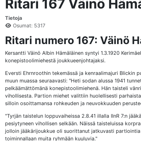
Ritari 167 Väinö Häm
Tietoja
Osumat: 5317
Ritari numero 167: Väinö 
Kersantti Väinö Albin Hämäläinen syntyi 1.3.1920 Kerimäell
konepistoolimiehestä joukkueenjohtajaksi.
Eversti Ehrnroothin tekemässä ja kenraalimajuri Blickin p
muun muassa seuraavasti: "Heti sodan alussa 1941 tunnett
pelkäämättömänä konepistoolimiehenä. Hän taisteli vänrik
vihollisesta. Partion miehet valittiin huolellisesti parhai
silloin osoittamansa rohkeuden ja neuvokkuuden perustee
"Tyrjän taistelun loppuvaiheissa 2.8.41 illalla IInR 7:n jä
pesiytyneen vihollisen selkään. Näissä taisteluissa korpra
jolloin jääkärijoukkue oli suorittanut jatkuvasti partioin
toiminnallaan muita ryhmään kuuluvia."