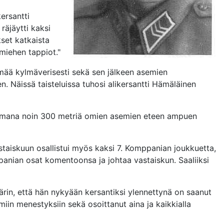
ersantti
räjäytti kaksi
kset katkaista
miehen tappiot."
yhmää kylmäverisesti sekä sen jälkeen asemien
. Näissä taisteluissa tuhosi alikersantti Hämäläinen
raamana noin 300 metriä omien asemien eteen ampuen
astaiskuun osallistui myös kaksi 7. Komppanian joukkuetta,
ppanian osat komentoonsa ja johtaa vastaiskun. Saaliiksi
rin, että hän nykyään kersantiksi ylennettynä on saanut
miin menestyksiin sekä osoittanut aina ja kaikkialla