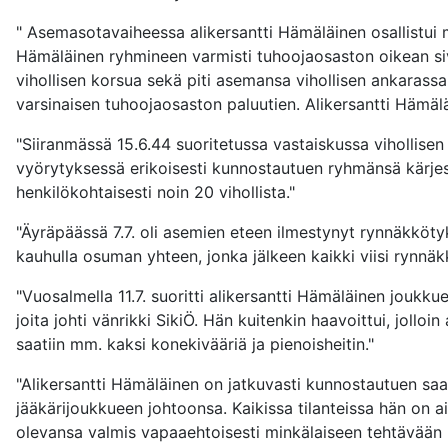
" Asemasotavaiheessa alikersantti Hämäläinen osallistui
Hämäläinen ryhmineen varmisti tuhoojaosaston oikean sivu
vihollisen korsua sekä piti asemansa vihollisen ankarassa
varsinaisen tuhoojaosaston paluutien. Alikersantti Hämäl
"Siiranmässä 15.6.44 suoritetussa vastaiskussa vihollisen
vyörytyksessä erikoisesti kunnostautuen ryhmänsä kärjess
henkilökohtaisesti noin 20 vihollista."
"Äyräpäässä 7.7. oli asemien eteen ilmestynyt rynnäkkö
kauhulla osuman yhteen, jonka jälkeen kaikki viisi rynnäk
"Vuosalmella 11.7. suoritti alikersantti Hämäläinen joukk
joita johti vänrikki SikiÖ. Hän kuitenkin haavoittui, jol
saatiin mm. kaksi konekivääriä ja pienoisheitin."
"Alikersantti Hämäläinen on jatkuvasti kunnostautuen saa
jääkärijoukkueen johtoonsa. Kaikissa tilanteissa hän on a
olevansa valmis vapaaehtoisesti minkälaiseen tehtävään 