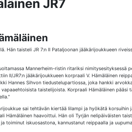
äläinen JR7
Hämäläinen
ä. Hän taisteli JR 7:n II Pataljoonan jääkärijoukkueen riveis
uoltamassa Mannerheim-ristin ritariksi nimitysesityksessä pe
iin II/JR7:n jääkärijoukkueen korpraali V. Hämäläinen reipp
ki Hannes Sihvon tiedustelupartiossa, joka hankki arvokkai
sta vapaaehtoisista taistelijoista. Korpraali Hämäläinen pääsi
lla."
äkärijoukkue sai tehtävän kiertää Iilampi ja hyökätä korsuihin 
ali Hämäläinen haavoittui. Hän oli Tyrjän nelipäiväisten taist
tia ja toiminut iskuosastona, kannustanut reippaalla ja uupum