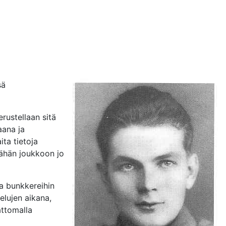
sä
rustellaan sitä
aana ja
ta tietoja
 tähän joukkoon jo
ja bunkkereihin
elujen aikana,
attomalla