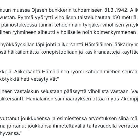
 muun muassa Ojasen bunkkerin tuhoamiseen 31.3 .1942. Alik
stan. Ryhmä vyörytti vihollisen taisteluhautaa 150 metriä, 
 painostuksessa tunnin tehden näin tyhjäksi vihollisen yrity
äinen ryhmineen aiheutti viholliselle noin kolmenkymmenen 
 hyökkäyskiilan läpi johti alikersantti Hämäläinen jääkärir
ä häikäilemättä konepistooliaan ja käsikranaatteja käyttäen
tykkejä. Alikersantti Hämäläinen ryömi kahden miehen seu
kötykkiä heti vetäytyivät"
ueineen vastaiskun selustaan päässyttä vihollista vastaan. V
loin alikersantti Hämäläinen sai määräyksen ottaa myös 7.kom
vuttanut joukkueensa ja esimiestensä arvostuksen siinä mää
ina johtanut joukkonsa ihmeteltävällä taitavuudella verratto
hyvänsä."