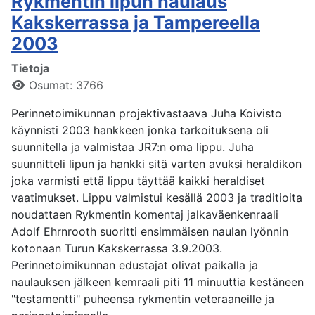
Rykmentin lipun naulaus
Kakskerrassa ja Tampereella
2003
Tietoja
Osumat: 3766
Perinnetoimikunnan projektivastaava Juha Koivisto
käynnisti 2003 hankkeen jonka tarkoituksena oli
suunnitella ja valmistaa JR7:n oma lippu. Juha
suunnitteli lipun ja hankki sitä varten avuksi heraldikon
joka varmisti että lippu täyttää kaikki heraldiset
vaatimukset. Lippu valmistui kesällä 2003 ja traditioita
noudattaen Rykmentin komentaj jalkaväenkenraali
Adolf Ehrnrooth suoritti ensimmäisen naulan lyönnin
kotonaan Turun Kakskerrassa 3.9.2003.
Perinnetoimikunnan edustajat olivat paikalla ja
naulauksen jälkeen kemraali piti 11 minuuttia kestäneen
"testamentti" puheensa rykmentin veteraaneille ja