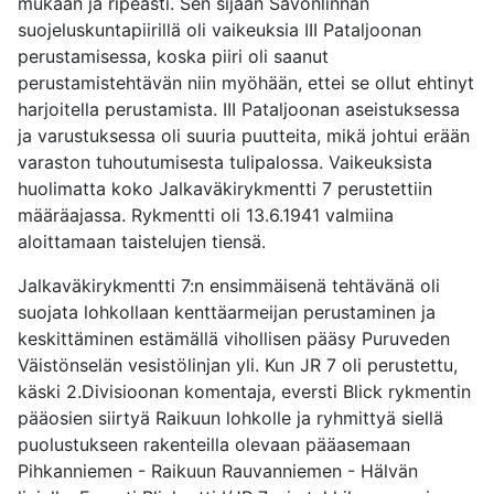
mukaan ja ripeästi. Sen sijaan Savonlinnan
suojeluskuntapiirillä oli vaikeuksia III Pataljoonan
perustamisessa, koska piiri oli saanut
perustamistehtävän niin myöhään, ettei se ollut ehtinyt
harjoitella perustamista. III Pataljoonan aseistuksessa
ja varustuksessa oli suuria puutteita, mikä johtui erään
varaston tuhoutumisesta tulipalossa. Vaikeuksista
huolimatta koko Jalkaväkirykmentti 7 perustettiin
määräajassa. Rykmentti oli 13.6.1941 valmiina
aloittamaan taistelujen tiensä.
Jalkaväkirykmentti 7:n ensimmäisenä tehtävänä oli
suojata lohkollaan kenttäarmeijan perustaminen ja
keskittäminen estämällä vihollisen pääsy Puruveden
Väistönselän vesistölinjan yli. Kun JR 7 oli perustettu,
käski 2.Divisioonan komentaja, eversti Blick rykmentin
pääosien siirtyä Raikuun lohkolle ja ryhmittyä siellä
puolustukseen rakenteilla olevaan pääasemaan
Pihkanniemen - Raikuun Rauvanniemen - Hälvän