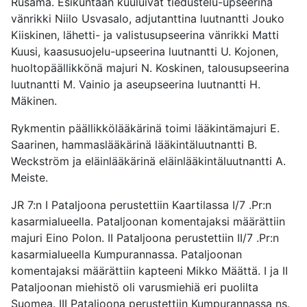
Rusama. Esikuntaan kuuluivat tiedustelu-upseerina
vänrikki Niilo Usvasalo, adjutanttina luutnantti Jouko
Kiiskinen, lähetti- ja valistusupseerina vänrikki Matti
Kuusi, kaasusuojelu-upseerina luutnantti U. Kojonen,
huoltopäällikkönä majuri N. Koskinen, talousupseerina
luutnantti M. Vainio ja aseupseerina luutnantti H.
Mäkinen.
Rykmentin päällikkölääkärinä toimi lääkintämajuri E.
Saarinen, hammaslääkärinä lääkintäluutnantti B.
Weckström ja eläinlääkärinä eläinlääkintäluutnantti A.
Meiste.
JR 7:n I Pataljoona perustettiin Kaartilassa I/7 .Pr:n
kasarmialueella. Pataljoonan komentajaksi määrättiin
majuri Eino Polon. II Pataljoona perustettiin II/7 .Pr:n
kasarmialueella Kumpurannassa. Pataljoonan
komentajaksi määrättiin kapteeni Mikko Määttä. I ja II
Pataljoonan miehistö oli varusmiehiä eri puolilta
Suomea. III Pataljoona perustettiin Kumpurannassa ns.