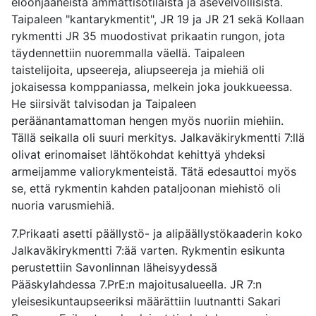
eloonjääneistä ammattisotilaista ja asevelvollisista.
Taipaleen "kantarykmentit", JR 19 ja JR 21 sekä Kollaan
rykmentti JR 35 muodostivat prikaatin rungon, jota
täydennettiin nuoremmalla väellä. Taipaleen
taistelijoita, upseereja, aliupseereja ja miehiä oli
jokaisessa komppaniassa, melkein joka joukkueessa.
He siirsivät talvisodan ja Taipaleen
peräänantamattoman hengen myös nuoriin miehiin.
Tällä seikalla oli suuri merkitys. Jalkaväkirykmentti 7:llä
olivat erinomaiset lähtökohdat kehittyä yhdeksi
armeijamme valiorykmenteistä. Tätä edesauttoi myös
se, että rykmentin kahden pataljoonan miehistö oli
nuoria varusmiehiä.
7.Prikaati asetti päällystö- ja alipäällystökaaderin koko
Jalkaväkirykmentti 7:ää varten. Rykmentin esikunta
perustettiin Savonlinnan läheisyydessä
Pääskylahdessa 7.PrE:n majoitusalueella. JR 7:n
yleisesikuntaupseeriksi määrättiin luutnantti Sakari