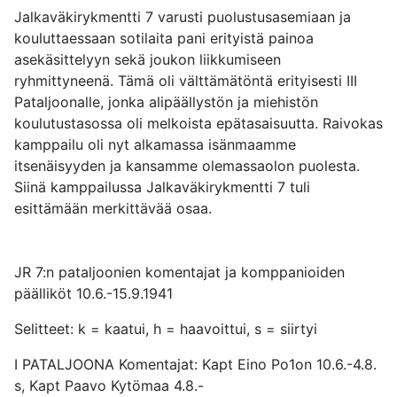
Jalkaväkirykmentti 7 varusti puolustusasemiaan ja
kouluttaessaan sotilaita pani erityistä painoa
asekäsittelyyn sekä joukon liikkumiseen
ryhmittyneenä. Tämä oli välttämätöntä erityisesti III
Pataljoonalle, jonka alipäällystön ja miehistön
koulutustasossa oli melkoista epätasaisuutta. Raivokas
kamppailu oli nyt alkamassa isänmaamme
itsenäisyyden ja kansamme olemassaolon puolesta.
Siinä kamppailussa Jalkaväkirykmentti 7 tuli
esittämään merkittävää osaa.
JR 7:n pataljoonien komentajat ja komppanioiden
päälliköt 10.6.-15.9.1941
Selitteet: k = kaatui, h = haavoittui, s = siirtyi
I PATALJOONA Komentajat: Kapt Eino Po1on 10.6.-4.8.
s, Kapt Paavo Kytömaa 4.8.-