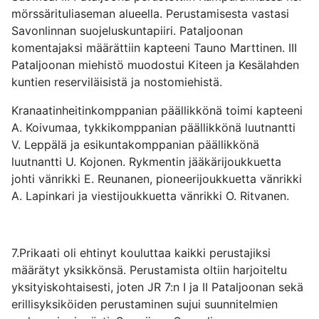
mörssärituliaseman alueella. Perustamisesta vastasi
Savonlinnan suojeluskuntapiiri. Pataljoonan
komentajaksi määrättiin kapteeni Tauno Marttinen. III
Pataljoonan miehistö muodostui Kiteen ja Kesälahden
kuntien reserviläisistä ja nostomiehistä.
Kranaatinheitinkomppanian päällikkönä toimi kapteeni
A. Koivumaa, tykkikomppanian päällikkönä luutnantti
V. Leppälä ja esikuntakomppanian päällikkönä
luutnantti U. Kojonen. Rykmentin jääkärijoukkuetta
johti vänrikki E. Reunanen, pioneerijoukkuetta vänrikki
A. Lapinkari ja viestijoukkuetta vänrikki O. Ritvanen.
7.Prikaati oli ehtinyt kouluttaa kaikki perustajiksi
määrätyt yksikkönsä. Perustamista oltiin harjoiteltu
yksityiskohtaisesti, joten JR 7:n I ja II Pataljoonan sekä
erillisyksiköiden perustaminen sujui suunnitelmien