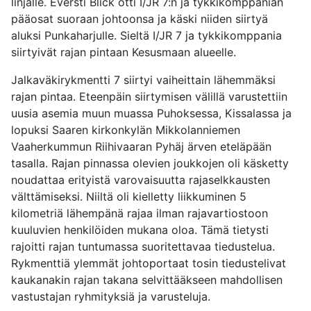
linjalle. Eversti Blick otti I/JR 7:n ja tykkikomppanian
pääosat suoraan johtoonsa ja käski niiden siirtyä
aluksi Punkaharjulle. Sieltä I/JR 7 ja tykkikomppania
siirtyivät rajan pintaan Kesusmaan alueelle.
Jalkaväkirykmentti 7 siirtyi vaiheittain lähemmäksi
rajan pintaa. Eteenpäin siirtymisen välillä varustettiin
uusia asemia muun muassa Puhoksessa, Kissalassa ja
lopuksi Saaren kirkonkylän Mikkolanniemen
Vaaherkummun Riihivaaran Pyhäj ärven eteläpään
tasalla. Rajan pinnassa olevien joukkojen oli käsketty
noudattaa erityistä varovaisuutta rajaselkkausten
välttämiseksi. Niiltä oli kielletty liikkuminen 5
kilometriä lähempänä rajaa ilman rajavartiostoon
kuuluvien henkilöiden mukana oloa. Tämä tietysti
rajoitti rajan tuntumassa suoritettavaa tiedustelua.
Rykmenttiä ylemmät johtoportaat tosin tiedustelivat
kaukanakin rajan takana selvittääkseen mahdollisen
vastustajan ryhmityksiä ja varusteluja.