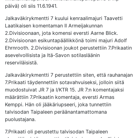
päivä) oli siis 11.6.1941.
Jalkaväkirykmentti 7 kuului kenraalimajuri Taavetti
Laatikaisen komentaman II Armeijakunnan
2.Divisioonaan, jota komensi eversti Aarne Blick.
2.Divisioonan esikuntapäällikkönä toimi majuri Adolf
Ehrnrooth. 2.Divisioonan joukot perustettiin 7.Prikaatin
asevelvollisista ja Itä-Savon sotilasläänin
reserviläisistä.
Jalkaväkirykmentti 7 perustettiin siten, että rauhanajan
7.Prikaati täydennettiin sotavahvuiseksi, jolloin siitä
muodostuivat JR 7 ja I/KTR 15. JR 7:n komentajaksi
määrättiin 7.Prikaatin komentaja, eversti Armas
Kemppi. Hän oli jääkäriupseeri, joka tunnettiin
talvisodan Taipaleen peräänantamattomana
puolustajana.
7.Prikaati oli perustettu talvisodan Taipaleen