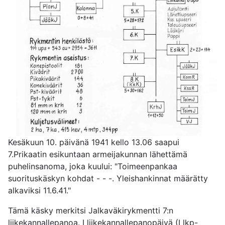
Kesäkuun 10. päivänä 1941 kello 13.06 saapui
7.Prikaatin esikuntaan armeijakunnan lähettämä
puhelinsanoma, joka kuului: "Toimeenpankaa
suorituskäskyn kohdat - - -. Yleishankinnat määrätty
alkaviksi 11.6.41."
Tämä käsky merkitsi Jalkaväkirykmentti 7:n
liikekannallepanoa. I liikekannallepanopäivä (I lkp-