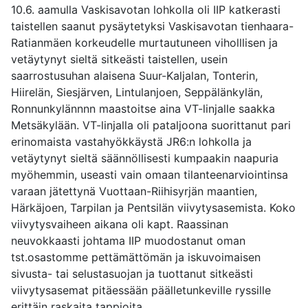
10.6. aamulla Vaskisavotan lohkolla oli IIP katkerasti
taistellen saanut pysäytetyksi Vaskisavotan tienhaara-
Ratianmäen korkeudelle murtautuneen viholllisen ja
vetäytynyt sieltä sitkeästi taistellen, usein
saarrostusuhan alaisena Suur-Kaljalan, Tonterin,
Hiirelän, Siesjärven, Lintulanjoen, Seppälänkylän,
Ronnunkylännnn maastoitse aina VT-linjalle saakka
Metsäkylään. VT-linjalla oli pataljoona suorittanut pari
erinomaista vastahyökkäystä JR6:n lohkolla ja
vetäytynyt sieltä säännöllisesti kumpaakin naapuria
myöhemmin, useasti vain omaan tilanteenarviointinsa
varaan jätettynä Vuottaan-Riihisyrjän maantien,
Härkäjoen, Tarpilan ja Pentsilän viivytysasemista. Koko
viivytysvaiheen aikana oli kapt. Raassinan
neuvokkaasti johtama IIP muodostanut oman
tst.osastomme pettämättömän ja iskuvoimaisen
sivusta- tai selustasuojan ja tuottanut sitkeästi
viivytysasemat pitäessään päälletunkeville ryssille
erittäin raskaita tappioita.