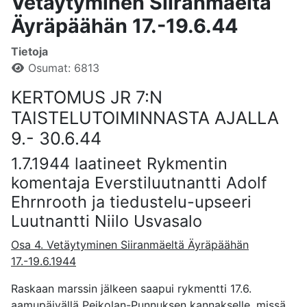
Vetäytyminen Siiranmäeltä
Äyräpäähän 17.-19.6.44
Tietoja
Osumat: 6813
KERTOMUS JR 7:N
TAISTELUTOIMINNASTA AJALLA
9.- 30.6.44
1.7.1944 laatineet Rykmentin
komentaja Everstiluutnantti Adolf
Ehrnrooth ja tiedustelu-upseeri
Luutnantti Niilo Usvasalo
Osa 4. Vetäytyminen Siiranmäeltä Äyräpäähän
17.-19.6.1944
Raskaan marssin jälkeen saapui rykmentti 17.6.
aamupäivällä Peikolan-Punnuksen kannakselle, missä