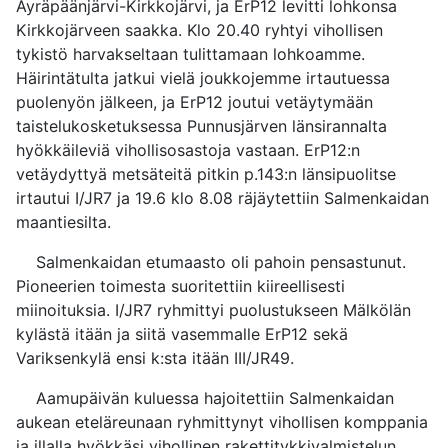
Äyräpäänjärvi-Kirkkojärvi, ja ErP12 levitti lohkonsa
Kirkkojärveen saakka. Klo 20.40 ryhtyi vihollisen
tykistö harvakseltaan tulittamaan lohkoamme.
Häirintätulta jatkui vielä joukkojemme irtautuessa
puolenyön jälkeen, ja ErP12 joutui vetäytymään
taistelukosketuksessa Punnusjärven länsirannalta
hyökkäileviä vihollisosastoja vastaan. ErP12:n
vetäydyttyä metsäteitä pitkin p.143:n länsipuolitse
irtautui I/JR7 ja 19.6 klo 8.08 räjäytettiin Salmenkaidan
maantiesilta.
Salmenkaidan etumaasto oli pahoin pensastunut.
Pioneerien toimesta suoritettiin kiireellisesti
miinoituksia. I/JR7 ryhmittyi puolustukseen Mälkölän
kylästä itään ja siitä vasemmalle ErP12 sekä
Variksenkylä ensi
k
:sta itään III/JR49.
Aamupäivän kuluessa hajoitettiin Salmenkaidan
aukean eteläreunaan ryhmittynyt vihollisen komppania
ja illalla hyökkäsi vihollinen rakettitykkivalmistelun