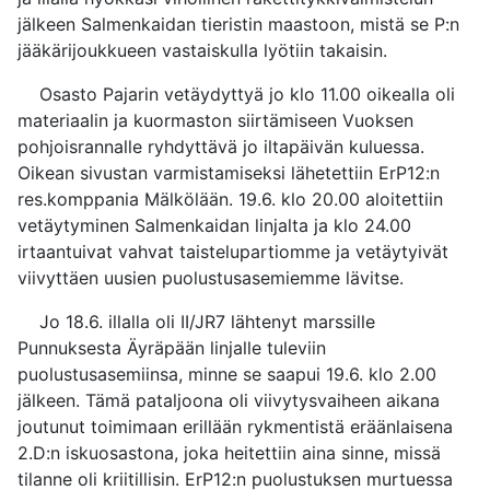
jälkeen Salmenkaidan tieristin maastoon, mistä se P:n
jääkärijoukkueen vastaiskulla lyötiin takaisin.
Osasto Pajarin vetäydyttyä jo klo 11.00 oikealla oli
materiaalin ja kuormaston siirtämiseen Vuoksen
pohjoisrannalle ryhdyttävä jo iltapäivän kuluessa.
Oikean sivustan varmistamiseksi lähetettiin ErP12:n
res.komppania Mälkölään. 19.6. klo 20.00 aloitettiin
vetäytyminen Salmenkaidan linjalta ja klo 24.00
irtaantuivat vahvat taistelupartiomme ja vetäytyivät
viivyttäen uusien puolustusasemiemme lävitse.
Jo 18.6. illalla oli II/JR7 lähtenyt marssille
Punnuksesta Äyräpään linjalle tuleviin
puolustusasemiinsa, minne se saapui 19.6. klo 2.00
jälkeen. Tämä pataljoona oli viivytysvaiheen aikana
joutunut toimimaan erillään rykmentistä eräänlaisena
2.D:n iskuosastona, joka heitettiin aina sinne, missä
tilanne oli kriitillisin. ErP12:n puolustuksen murtuessa