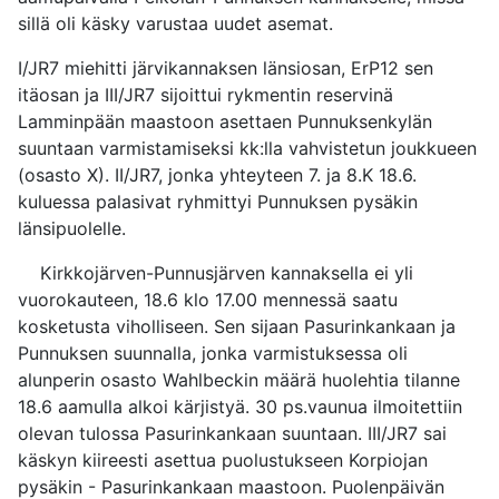
sillä oli käsky varustaa uudet asemat.
I/JR7 miehitti järvikannaksen länsiosan, ErP12 sen
itäosan ja III/JR7 sijoittui rykmentin reservinä
Lamminpään maastoon asettaen Punnuksenkylän
suuntaan varmistamiseksi kk:lla vahvistetun joukkueen
(osasto X). II/JR7, jonka yhteyteen 7. ja 8.K 18.6.
kuluessa palasivat ryhmittyi Punnuksen pysäkin
länsipuolelle.
Kirkkojärven-Punnusjärven kannaksella ei yli
vuorokauteen, 18.6 klo 17.00 mennessä saatu
kosketusta viholliseen. Sen sijaan Pasurinkankaan ja
Punnuksen suunnalla, jonka varmistuksessa oli
alunperin osasto Wahlbeckin määrä huolehtia tilanne
18.6 aamulla alkoi kärjistyä. 30 ps.vaunua ilmoitettiin
olevan tulossa Pasurinkankaan suuntaan. III/JR7 sai
käskyn kiireesti asettua puolustukseen Korpiojan
pysäkin - Pasurinkankaan maastoon. Puolenpäivän