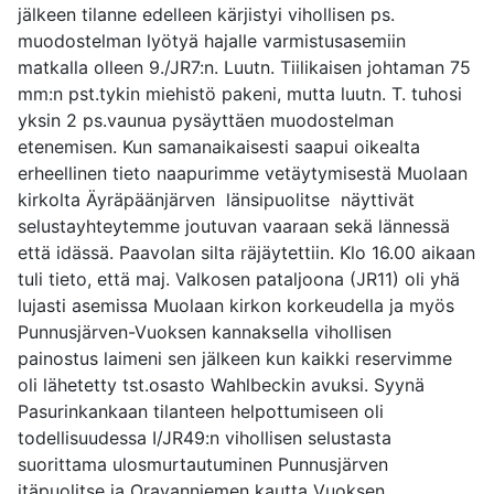
jälkeen tilanne edelleen kärjistyi vihollisen ps.
muodostelman lyötyä hajalle varmistusasemiin
matkalla olleen 9./JR7:n. Luutn. Tiilikaisen johtaman 75
mm:n pst.tykin miehistö pakeni, mutta luutn. T. tuhosi
yksin 2 ps.vaunua pysäyttäen muodostelman
etenemisen. Kun samanaikaisesti saapui oikealta
erheellinen tieto naapurimme vetäytymisestä Muolaan
kirkolta Äyräpäänjärven länsipuolitse näyttivät
selustayhteytemme joutuvan vaaraan sekä lännessä
että idässä. Paavolan silta räjäytettiin. Klo 16.00 aikaan
tuli tieto, että maj. Valkosen pataljoona (JR11) oli yhä
lujasti asemissa Muolaan kirkon korkeudella ja myös
Punnusjärven-Vuoksen kannaksella vihollisen
painostus laimeni sen jälkeen kun kaikki reservimme
oli lähetetty tst.osasto Wahlbeckin avuksi. Syynä
Pasurinkankaan tilanteen helpottumiseen oli
todellisuudessa I/JR49:n vihollisen selustasta
suorittama ulosmurtautuminen Punnusjärven
itäpuolitse ja Oravanniemen kautta Vuoksen